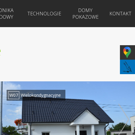
ONIKA
DOMY
TECHNOLOGIE
KONTAKT
DOWY
POKAZOWE
e
W07
Wielokondygnacyjne