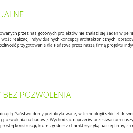
UALNE
nowanych przez nas gotowych projektów nie znalazł się żaden w pe
wość realizacji indywidualnych koncepcji architektonicznych, oprac
ożliwość przygotowania dla Państwa przez naszą firmę projektu indy
Y BEZ POZWOLENIA
odnajdą Państwo domy prefabrykowane, w technologii szkielet drew
ją pozwolenia na budowę. Wychodząc naprzeciw oczekiwaniom naszy
rostej konstrukcji, które zgodnie z charakterystyką naszej firmy, są