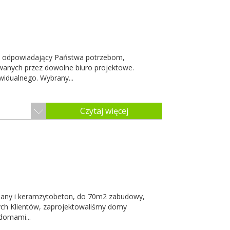
łni odpowiadający Państwa potrzebom,
owanych przez dowolne biuro projektowe.
widualnego. Wybrany...
Czytaj więcej
niany i keramzytobeton, do 70m2 zabudowy,
ch Klientów, zaprojektowaliśmy domy
 domami...