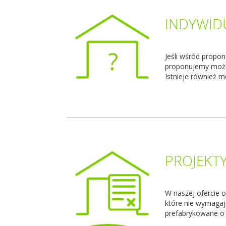
INDYWID
Jeśli wśród propo
proponujemy możli
Istnieje również m
PROJEKT
W naszej ofercie 
które nie wymaga
prefabrykowane o p