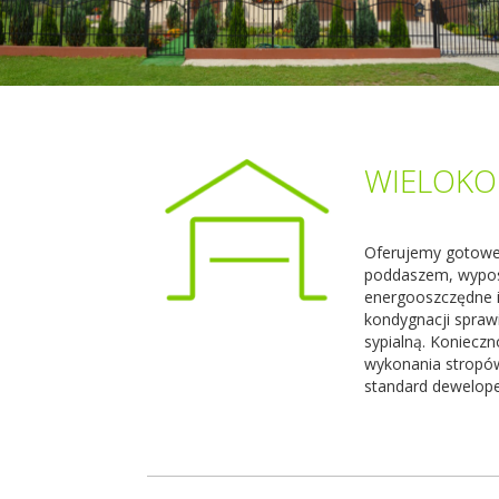
WIELOKO
Oferujemy gotowe 
poddaszem, wyposa
energooszczędne i
kondygnacji spraw
sypialną. Koniecz
wykonania stropów
standard dewelope