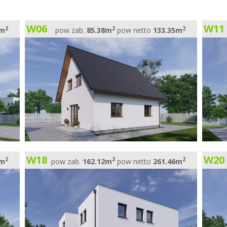
W06
W11
2
2
2
0m
pow zab.
85.38m
pow netto
133.35m
W18
W20
2
2
2
6m
pow zab.
162.12m
pow netto
261.46m