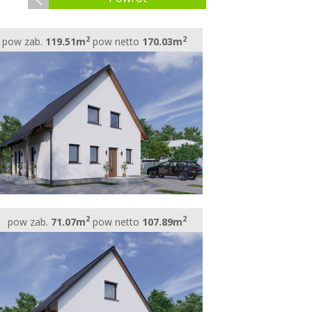
2
2
pow zab.
119.51m
pow netto
170.03m
2
2
pow zab.
71.07m
pow netto
107.89m