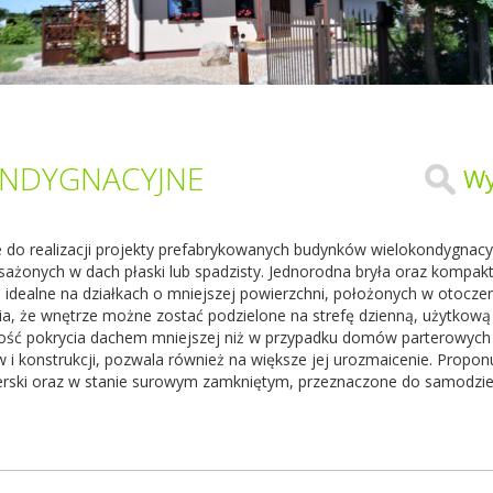
NDYGNACYJNE
Wy
do realizacji projekty prefabrykowanych budynków wielokondygnacyj
żonych w dach płaski lub spadzisty. Jednorodna bryła oraz kompakt
 idealne na działkach o mniejszej powierzchni, położonych w otocze
ia, że wnętrze możne zostać podzielone na strefę dzienną, użytkową
ność pokrycia dachem mniejszej niż w przypadku domów parterowych
 i konstrukcji, pozwala również na większe jej urozmaicenie. Propo
rski oraz w stanie surowym zamkniętym, przeznaczone do samodzie