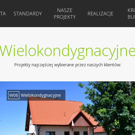
NASZE
KR
TA
STANDARDY
REALIZACJE
PROJEKTY
BU
Wielokondygnacyjn
Projekty najczęściej wybierane przez naszych klientów:
W06
Wielokondygnacyjne