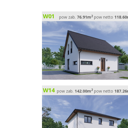
W01
2
pow zab.
76.91m
pow netto
118.6
W14
2
pow zab.
142.00m
pow netto
187.2