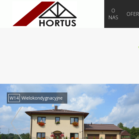
O
OFER
NAS
W14
Wielokondygnacyjne