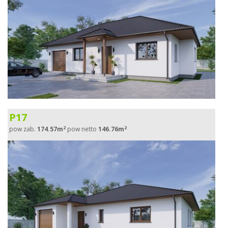
P17
2
2
pow zab.
174.57m
pow netto
146.76m