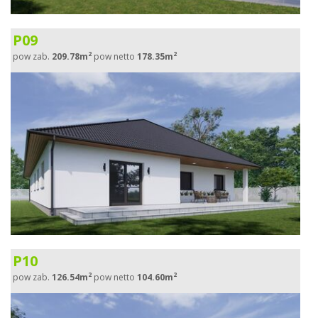
P09
2
2
pow zab.
209.78m
pow netto
178.35m
P10
2
2
pow zab.
126.54m
pow netto
104.60m