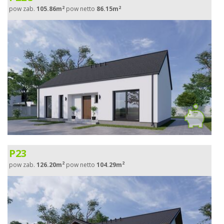
2
2
pow zab.
105.86m
pow netto
86.15m
P23
2
2
pow zab.
126.20m
pow netto
104.29m