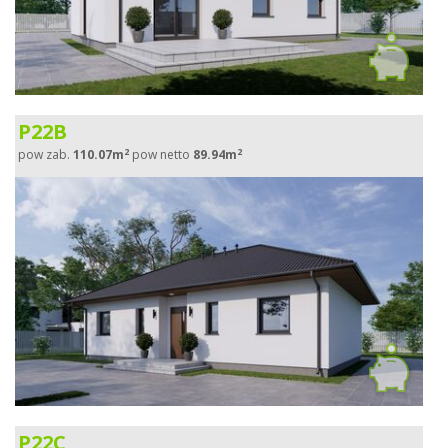
P22B
2
2
pow zab.
110.07m
pow netto
89.94m
P22C