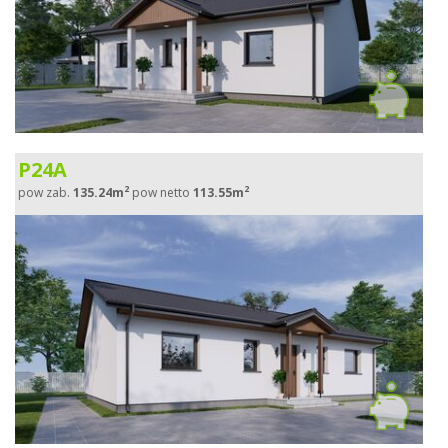
P24A
2
2
pow zab.
135.24m
pow netto
113.55m