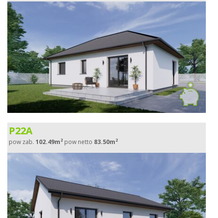
P22A
2
2
pow zab.
102.49m
pow netto
83.50m