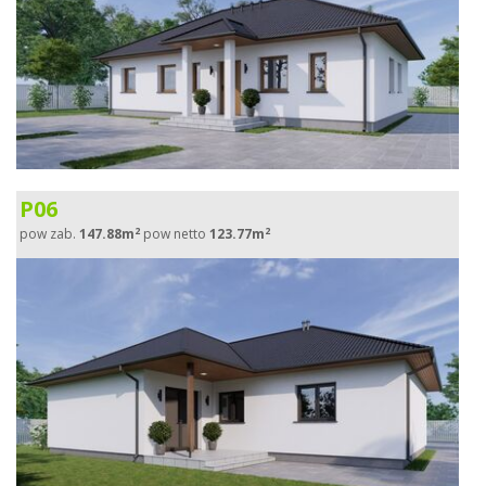
P06
2
2
pow zab.
147.88m
pow netto
123.77m