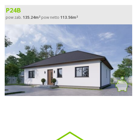
P24B
2
2
pow zab.
135.24m
pow netto
113.56m