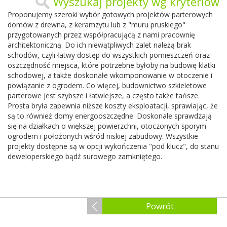
Wyszukaj projekty wg kryteriów
Proponujemy szeroki wybór gotowych projektów parterowych
domów z drewna, z keramzytu lub z "muru pruskiego"
przygotowanych przez współpracującą z nami pracownię
architektoniczną. Do ich niewątpliwych zalet należą brak
schodów, czyli łatwy dostęp do wszystkich pomieszczeń oraz
oszczędność miejsca, które potrzebne byłoby na budowę klatki
schodowej, a także doskonałe wkomponowanie w otoczenie i
powiązanie z ogrodem. Co więcej, budownictwo szkieletowe
parterowe jest szybsze i łatwiejsze, a często także tańsze.
Prosta bryła zapewnia niższe koszty eksploatacji, sprawiając, że
są to również domy energooszczędne. Doskonale sprawdzają
się na działkach o większej powierzchni, otoczonych sporym
ogrodem i położonych wśród niskiej zabudowy. Wszystkie
projekty dostępne są w opcji wykończenia "pod klucz", do stanu
deweloperskiego bądź surowego zamkniętego.
Powrót