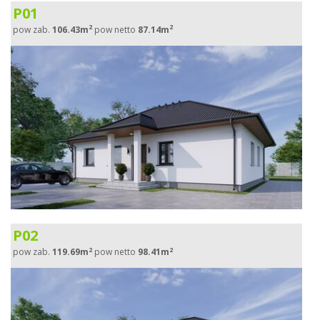
P01
2
2
pow zab.
106.43m
pow netto
87.14m
P02
2
2
pow zab.
119.69m
pow netto
98.41m