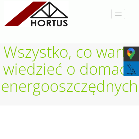
Toggle
navigation
Wszystko, co warto
wiedzieć o domach
energooszczędnych